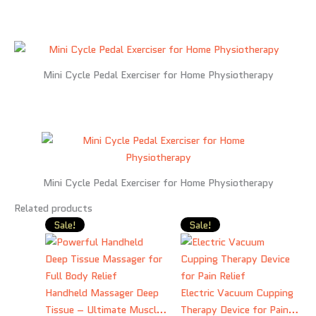
Mini Cycle Pedal Exerciser for Home Physiotherapy
Mini Cycle Pedal Exerciser for Home Physiotherapy
Related products
Original
Current
Original
Curre
Sale!
Sale!
price
price
price
price
was:
is:
was:
is:
7,500.00৳ .
3,700.00৳ .
2,550.00৳ .
1,55
Handheld Massager Deep
Electric Vacuum Cupping
Tissue – Ultimate Muscle
Therapy Device for Pain