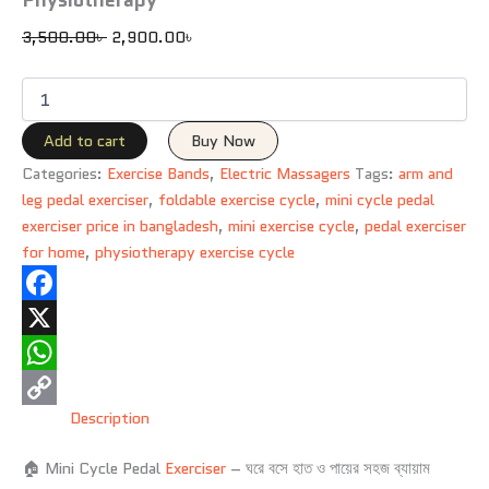
3,500.00
৳
2,900.00
৳
Add to cart
Buy Now
Categories:
Exercise Bands
,
Electric Massagers
Tags:
arm and
leg pedal exerciser
,
foldable exercise cycle
,
mini cycle pedal
exerciser price in bangladesh
,
mini exercise cycle
,
pedal exerciser
for home
,
physiotherapy exercise cycle
Facebook
X
WhatsApp
Description
Copy
Link
🏠 Mini Cycle Pedal
Exerciser
– ঘরে বসে হাত ও পায়ের সহজ ব্যায়াম