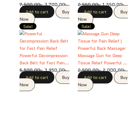
Relief
7,500.00
৳
3,700.00
৳
Relief
2,550.00
৳
1,550.00
৳
Add to cart
Buy
Add to cart
Buy
Now
Now
Original
Current
Original
Curr
Sale!
Sale!
price
price
price
price
was:
is:
was:
is:
5,500.00৳ .
3,950.00৳ .
2,500.00৳ .
2,00
Powerful Decompression
Massage Gun for Deep
Back Belt for Fast Pain
Tissue Relief Powerful &
Relief
5,500.00
৳
3,950.00
৳
Portable
2,500.00
৳
2,000.00
৳
Add to cart
Buy
Add to cart
Buy
Now
Now