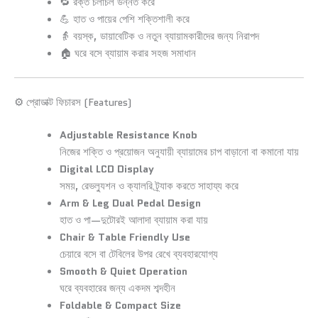
🔁 রক্ত চলাচল উন্নত করে
💪 হাত ও পায়ের পেশি শক্তিশালী করে
👵 বয়স্ক, ডায়াবেটিক ও নতুন ব্যায়ামকারীদের জন্য নিরাপদ
🏠 ঘরে বসে ব্যায়াম করার সহজ সমাধান
⚙️ প্রোডাক্ট ফিচারস (Features)
Adjustable Resistance Knob
নিজের শক্তি ও প্রয়োজন অনুযায়ী ব্যায়ামের চাপ বাড়ানো বা কমানো যায়
Digital LCD Display
সময়, রেভল্যুশন ও ক্যালরি ট্র্যাক করতে সাহায্য করে
Arm & Leg Dual Pedal Design
হাত ও পা—দুটোরই আলাদা ব্যায়াম করা যায়
Chair & Table Friendly Use
চেয়ারে বসে বা টেবিলের উপর রেখে ব্যবহারযোগ্য
Smooth & Quiet Operation
ঘরে ব্যবহারের জন্য একদম শব্দহীন
Foldable & Compact Size