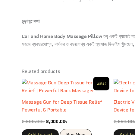
চূড়ান্ত কথা
Car and Home Body Massage Pillow
শুধু একটি গ্যাজেট ন
সহজে ব্যবহারযোগ্য, কার্যকর ও বহনযোগ্য একটি ম্যাসাজ ডিভাইস খুঁজছেন
Related products
Original
Current
Sale!
price
price
was:
is:
2,500.00৳ .
2,000.00৳ .
Massage Gun for Deep Tissue Relief
Electric
Powerful & Portable
Device fo
2,500.00
৳
2,000.00
৳
2,550.00
Add to cart
Buy Now
Add to