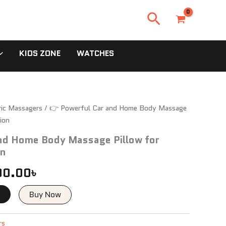
Search
KIDS ZONE
WATCHES
inal
ric Massagers
Current
/ 👉 Powerful Car and Home Body Massage
ion
e
price
nd Home Body Massage Pillow for
:
is:
on
0.00৳ .
1,300.00৳ .
00.00
৳
t
Buy Now
rs