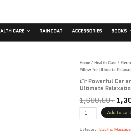
EALTH CARE
RAINCOAT
ACCESSORIES
BOOKS
👉
Home
/
Health Care
Orig
/
Elect
Powerful
Pillow for Ultimate Relaxat
Car
pric
and
👉 Powerful Car a
Home
was
Ultimate Relaxati
Body
1,60
Massage
1,600.00
৳
1,3
Pillow
for
Add to car
Ultimate
Relaxation
quantity
Category:
Electric Massage