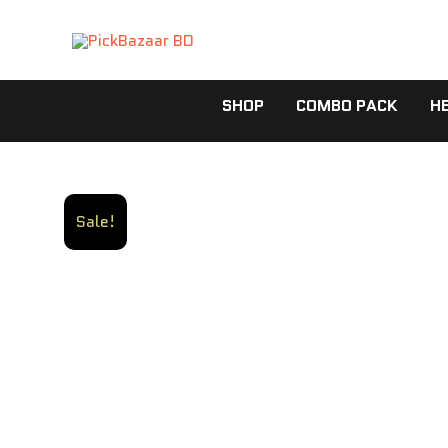
Skip
to
content
SHOP
COMBO PACK
H
Sale!