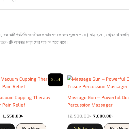
য়, বরং এটি প্রতিদিনের জীবনকে আরামদায়ক করে তুলতে পারে। ঘাড় ব্যথা, স্ট্রেস বা ক্লান
, তবে এটি আপনার জন্য সেরা সমাধান হতে পারে।
Original
Current
Original
Current
Sale!
price
price
price
price
was:
is:
was:
is:
2,550.00৳ .
1,550.00৳ .
12,500.00৳ .
7,800.0
 Vacuum Cupping Therapy
Massage Gun – Powerful Dee
r Pain Relief
Percussion Massager
৳
1,550.00
৳
12,500.00
৳
7,800.00
৳
 cart
Buy Now
Add to cart
Buy Now