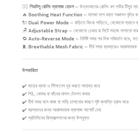
💆‍♂️
শিয়াটসু রোলিং ম্যাসাজ হেডস
– উন্নতমানের রোলিং বল গভীর টিস্যু ম্
🔥
Soothing Heat Function
– হালকা তাপ রক্ত সঞ্চালন বৃদ্ধি ক
🔌
Dual Power Mode
– বাড়িতে কিংবা গাড়িতে, যেকোনো স্থানে ব
🪑
Adjustable Strap
– যেকোনো চেয়ার বা সিটে সহজে লাগানো যা
🔁
Auto-Reverse Mode
– নির্দিষ্ট সময় পর দিক পরিবর্তন করে, 
🧵
Breathable Mesh Fabric
– দীর্ঘ সময় ব্যবহারেও আরামদায়
উপকারিতা
✔️ ঘাড়ের ব্যথা ও স্টিফনেস দূর করতে সাহায্য করে
✔️ পিঠ, কোমর বা কাঁধের মাসল টেনশন কমায়
✔️ দীর্ঘ সময় বসে কাজ বা গাড়ি চালানোর কারণে সৃষ্ট ক্লান্তি হ্রাস করে
✔️ বয়স্কদের জন্য আরামদায়ক ম্যাসাজ সাপোর্ট দেয়
✔️ প্রতিদিনের রিল্যাক্সেশনের জন্য উপযুক্ত