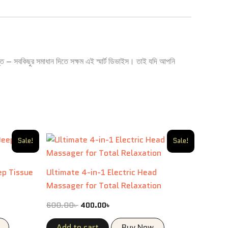
্তি – সবকিছুর সমাধান দিতে সক্ষম এই স্মার্ট ডিভাইস। তাই যদি আপনি
Original
Current
Sale!
Sale!
price
price
was:
is:
0৳ .
600.00৳ .
400.00৳ .
p Tissue
Ultimate 4-in-1 Electric Head
Massager for Total Relaxation
600.00
৳
400.00
৳
Add to cart
Buy Now