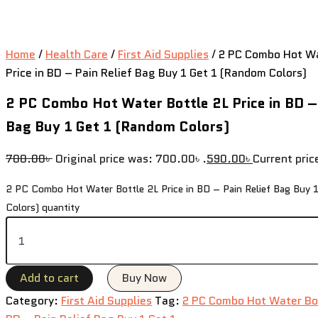
Home
/
Health Care
/
First Aid Supplies
/ 2 PC Combo Hot Wa
Price in BD – Pain Relief Bag Buy 1 Get 1 (Random Colors)
2 PC Combo Hot Water Bottle 2L Price in BD – 
Bag Buy 1 Get 1 (Random Colors)
700.00
৳
Original price was: 700.00৳ .
590.00
৳
Current pric
2 PC Combo Hot Water Bottle 2L Price in BD – Pain Relief Bag Buy 
Colors) quantity
Add to cart
Buy Now
Category:
First Aid Supplies
Tag:
2 PC Combo Hot Water Bott