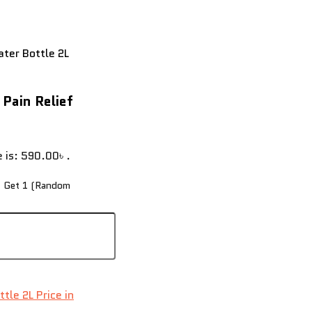
ter Bottle 2L
Pain Relief
e is: 590.00৳ .
1 Get 1 (Random
le 2L Price in