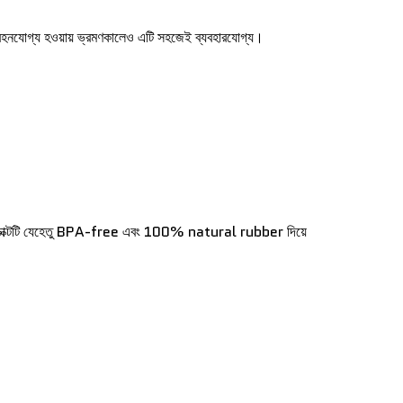
 বহনযোগ্য হওয়ায় ভ্রমণকালেও এটি সহজেই ব্যবহারযোগ্য।
এই প্রোডাক্টটি যেহেতু BPA-free এবং 100% natural rubber দিয়ে