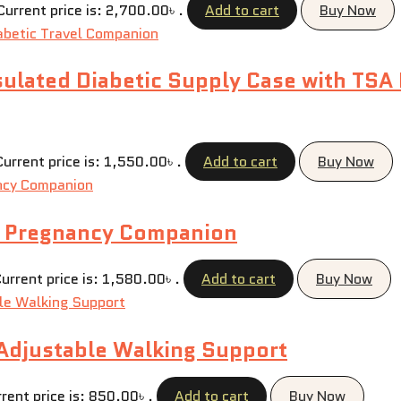
Current price is: 2,700.00৳ .
Add to cart
Buy Now
nsulated Diabetic Supply Case with TSA 
Current price is: 1,550.00৳ .
Add to cart
Buy Now
le Pregnancy Companion
urrent price is: 1,580.00৳ .
Add to cart
Buy Now
Adjustable Walking Support
rent price is: 850.00৳ .
Add to cart
Buy Now