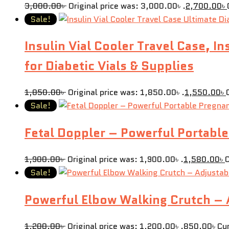
3,000.00
৳
Original price was: 3,000.00৳ .
2,700.00
৳
Sale!
Insulin Vial Cooler Travel Case, I
for Diabetic Vials & Supplies
1,850.00
৳
Original price was: 1,850.00৳ .
1,550.00
৳
Sale!
Fetal Doppler – Powerful Portab
1,900.00
৳
Original price was: 1,900.00৳ .
1,580.00
৳
C
Sale!
Powerful Elbow Walking Crutch – 
1,200.00
৳
Original price was: 1,200.00৳ .
850.00
৳
Cur