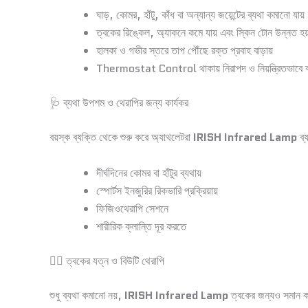
ঘাড়, কোমর, হাঁটু, কাঁধ বা অন্যান্য জয়েন্টের ব্যথা কমানো যায়
ত্বকের রিঙ্কেল, অ্যাকনে কমে যায় এবং স্কিন টোন উন্নত হয
হালকা ও গভীর স্তরে তাপ পৌঁছে রক্ত প্রবাহ বাড়ায়
Thermostat Control থাকায় নিরাপদ ও নিয়ন্ত্রিতভাবে ব্য
🩺 ব্যথা উপশম ও থেরাপির জন্য কার্যকর
বয়স্ক ব্যক্তি থেকে শুরু করে অ্যাথলেটরা
IRISH Infrared Lamp
ব্
দীর্ঘদিনের কোমর বা হাঁটুর ব্যথায়
স্পোর্টস ইনজুরির রিকভারি প্রক্রিয়ায়
ফিজিওথেরাপি সেশনে
শারীরিক ক্লান্তি দূর করতে
💆‍♀️ ত্বকের যত্ন ও বিউটি থেরাপি
শুধু ব্যথা কমানো নয়,
IRISH Infrared Lamp
ত্বকের জন্যও সমান ক