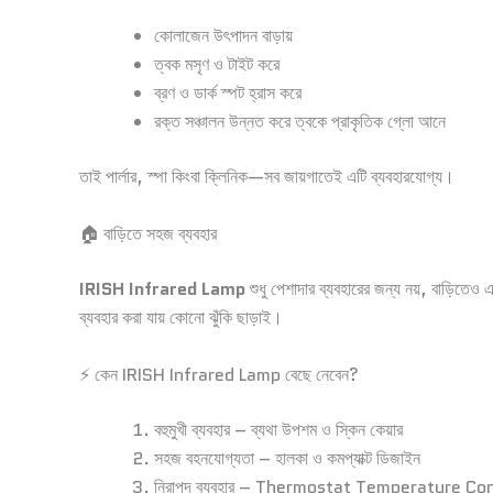
কোলাজেন উৎপাদন বাড়ায়
ত্বক মসৃণ ও টাইট করে
ব্রণ ও ডার্ক স্পট হ্রাস করে
রক্ত সঞ্চালন উন্নত করে ত্বকে প্রাকৃতিক গ্লো আনে
তাই পার্লার, স্পা কিংবা ক্লিনিক—সব জায়গাতেই এটি ব্যবহারযোগ্য।
🏠 বাড়িতে সহজ ব্যবহার
IRISH Infrared Lamp
শুধু পেশাদার ব্যবহারের জন্য নয়, বাড়িতেও 
ব্যবহার করা যায় কোনো ঝুঁকি ছাড়াই।
⚡ কেন IRISH Infrared Lamp বেছে নেবেন?
বহুমুখী ব্যবহার – ব্যথা উপশম ও স্কিন কেয়ার
সহজ বহনযোগ্যতা – হালকা ও কমপ্যাক্ট ডিজাইন
নিরাপদ ব্যবহার – Thermostat Temperature Co