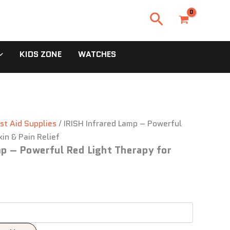
urrent
Search
rice
s:
,500.00৳ .
KIDS ZONE
WATCHES
rst Aid Supplies
/ IRISH Infrared Lamp – Powerful
in & Pain Relief
mp – Powerful Red Light Therapy for