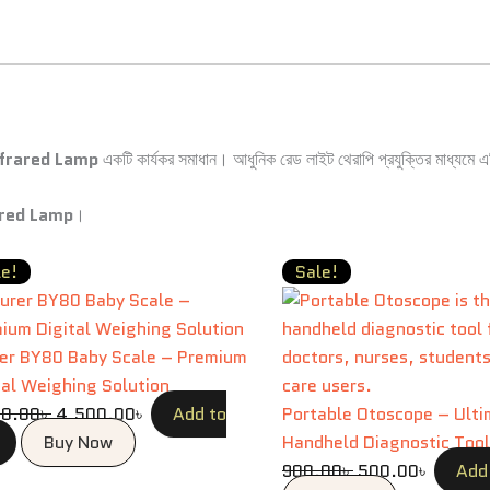
nfrared Lamp
একটি কার্যকর সমাধান। আধুনিক রেড লাইট থেরাপি প্রযুক্তির মাধ্যমে এট
ared Lamp
।
Original
Current
Original
Current
le!
Sale!
price
price
price
price
was:
is:
was:
is:
5,700.00৳ .
4,500.00৳ .
900.00৳ .
500.00৳
er BY80 Baby Scale – Premium
tal Weighing Solution
00.00
৳
4,500.00
৳
Add to
Portable Otoscope – Ult
Buy Now
Handheld Diagnostic Tool
900.00
৳
500.00
৳
Add 