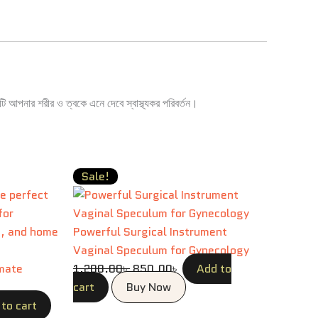
ি আপনার শরীর ও ত্বকে এনে দেবে স্বাস্থ্যকর পরিবর্তন।
Original
Current
Sale!
price
price
was:
is:
 .
1,200.00৳ .
850.00৳ .
Powerful Surgical Instrument
Vaginal Speculum for Gynecology
imate
1,200.00
৳
850.00
৳
Add to
cart
Buy Now
to cart