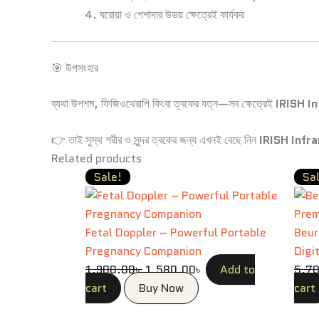
ঘরোয়া ও পেশাদার উভয় ক্ষেত্রেই কার্যকর
🎯 উপসংহার
ব্যথা উপশম, ফিজিওথেরাপি কিংবা ত্বকের যত্ন—সব ক্ষেত্রেই
IRISH I
👉 তাই সুস্থ শরীর ও সুন্দর ত্বকের জন্য এখনই বেছে নিন
IRISH Infr
Related products
Original
Current
Sale!
Sa
price
price
was:
is:
1,900.00৳ .
1,580.00৳ .
Fetal Doppler – Powerful Portable
Beur
Pregnancy Companion
Digi
1,900.00
৳
1,580.00
৳
Add to
5,7
cart
Buy Now
cart