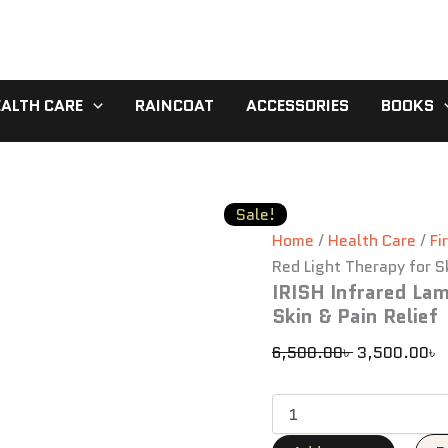
IRISH
Original
C
Infrared
price
p
Lamp
was:
i
–
6,500.00৳ .
3
Powerful
EALTH CARE
RAINCOAT
ACCESSORIES
BOOKS
Red
Light
Therapy
for
Skin
&
Sale!
Pain
Home
/
Health Care
/
Fi
Relief
Red Light Therapy for Sk
quantity
IRISH Infrared La
Skin & Pain Relief
6,500.00
৳
3,500.00
৳