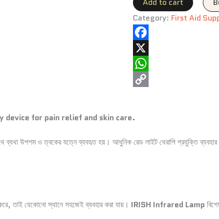
Add to cart
B
Category:
First Aid Sup
Facebook
X
WhatsApp
Copy
Link
 device for pain relief and skin care.
ব্যথা উপশম ও ত্বকের যত্নে ব্যবহৃত হয়। আধুনিক রেড লাইট থেরাপি প্রযুক্তি ব্যবহ
, তাই যেকোনো স্থানে সহজেই ব্যবহার করা যায়।
IRISH Infrared Lamp
বিশেষ