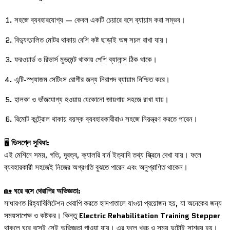
সহজে ব্যবহারযোগ্য — কেবল একটি চেয়ারে বসে ব্যায়াম করা সম্ভব।
বিদ্যুৎচালিত মোটর থাকায় বেশি কষ্ট ছাড়াই অঙ্গ সচল রাখা যায়।
ফরওয়ার্ড ও রিভার্স মুভমেন্ট থাকায় পেশি ব্যালান্স ঠিক থাকে।
এন্টি-স্প্যাজম সেটিংস রোগীর জন্য নিরাপদ ব্যায়াম নিশ্চিত করে।
হালকা ও ভাঁজযোগ্য হওয়ায় যেকোনো জায়গায় সহজে রাখা যায়।
রিমোট কন্ট্রোল থাকায় বয়স্ক ব্যবহারকারীরাও সহজে নিয়ন্ত্রণ করতে পারেন।
🖥️
ডিসপ্লে সুবিধা:
এই মেশিনে সময়, গতি, দূরত্ব, ক্যালরি বার্ন ইত্যাদি তথ্য স্ক্রিনে দেখা যায়। ফলে
ব্যবহারকারী সহজেই নিজের অগ্রগতি বুঝতে পারেন এবং অনুপ্রাণিত থাকেন।
🏡
ঘরে বসে থেরাপির অভিজ্ঞতা:
সাধারণত রিহ্যাবিলিটেশন থেরাপি করতে হাসপাতালে যাওয়া প্রয়োজন হয়, যা অনেকের জন্য
সময়সাপেক্ষ ও কষ্টকর। কিন্তু
Electric Rehabilitation Training Stepper
থাকলে ঘরে বসেই সেই অভিজ্ঞতা পাওয়া যায়। এর ফলে খরচ ও সময় দুটোই সাশ্রয় হয়।