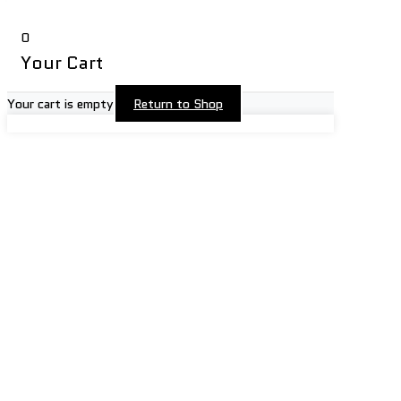
0
Your Cart
Your cart is empty
Return to Shop
Electric Rehabilitation Training Stepper Powerful Recovery Support
Need help? Our team is just a message away
quantity
Buy Now