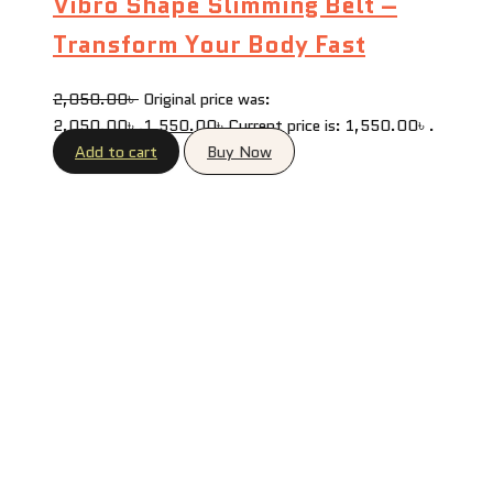
Vibro Shape Slimming Belt –
Transform Your Body Fast
2,050.00
৳
Original price was:
2,050.00৳ .
1,550.00
৳
Current price is: 1,550.00৳ .
Add to cart
Buy Now