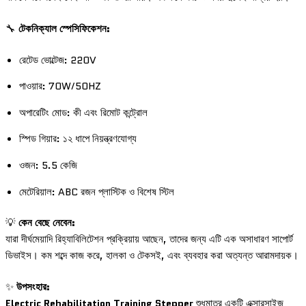
🔧
টেকনিক্যাল স্পেসিফিকেশন:
রেটেড ভোল্টেজ: 220V
পাওয়ার: 70W/50HZ
অপারেটিং মোড: কী এবং রিমোট কন্ট্রোল
স্পিড গিয়ার: ১২ ধাপে নিয়ন্ত্রণযোগ্য
ওজন: 5.5 কেজি
মেটেরিয়াল: ABC রজন প্লাস্টিক ও বিশেষ স্টিল
💡
কেন বেছে নেবেন:
যারা দীর্ঘমেয়াদি রিহ্যাবিলিটেশন প্রক্রিয়ায় আছেন, তাদের জন্য এটি এক অসাধারণ সাপোর্ট
ডিভাইস। কম শব্দে কাজ করে, হালকা ও টেকসই, এবং ব্যবহার করা অত্যন্ত আরামদায়ক।
✨
উপসংহার:
Electric Rehabilitation Training Stepper
শুধুমাত্র একটি এক্সারসাইজ