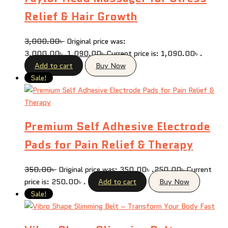
Relief & Hair Growth
3,000.00
৳
Original price was:
3,000.00৳ .
1,090.00
৳
Current price is: 1,090.00৳ .
Add to cart
Buy Now
Sale!
Premium Self Adhesive Electrode
Pads for Pain Relief & Therapy
350.00
৳
Original price was: 350.00৳ .
250.00
৳
Current
price is: 250.00৳ .
Add to cart
Buy Now
Sale!