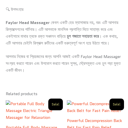
🔍 উপসংহার
Faylor Head Massager
কেবল একটি হেড ম্যাসাজার নয়, বরং এটি আপনার
রিল্যাক্সেশনের পার্টনার। এটি আপনাকে মানসিক প্রশান্তি দিতে সাহায্য করে এবং
একইসাথে মাথার ত্বকে রক্ত সঞ্চালন বাড়িয়ে
চুল গজাতে সহায়তা করে
। এক কথায়,
এটি আপনার ডেইলি রিল্যাক্স রুটিনের একটি গুরুত্বপূর্ণ অংশ হয়ে উঠতে পারে।
আপনার নিজের বা প্রিয়জনের জন্য আপনি আজই একটি Faylor Head Massager
সংগ্রহ করতে পারেন এবং উপভোগ করতে পারেন সুস্থ, স্ট্রেসমুক্ত এবং চুল পড়া মুক্ত
একটি জীবন।
Related products
Original
Current
Original
Current
Sale!
Sale!
price
price
price
price
was:
is:
was:
is:
1,000.00৳ .
600.00৳ .
5,500.00৳ .
3,950.00৳ .
Powerful Decompression Back
Portable Full Body Massage
Belt for Fast Pain Relief