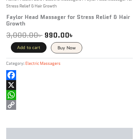
Stress Relief & Hair Growth
Faylor Head Massager for Stress Relief & Hair
Growth
3,000.00
৳
990.00
৳
Add to cart
Buy Now
Category:
Electric Massagers
Facebook
X
WhatsApp
Copy
Link
Description