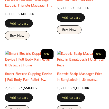
Electric Triangle Massager for
5,500.00
৳
3,950.00
৳
Relaxation
1,000.00
৳
600.00
৳
Add to cart
Add to cart
Buy Now
Buy Now
Original
Current
Original
Current
Sale!
Sale!
price
price
price
price
was:
is:
was:
is:
2,250.00৳ .
1,550.00৳ .
1,500.00৳ .
1,000.00৳ .
Smart Electric Cupping Device
Electric Scalp Massager Price
| Full Body Pain Relief &
in Bangladesh | Ultimate
Detox at Home
Relief
2,250.00
৳
1,550.00
৳
1,500.00
৳
1,000.00
৳
Add to cart
Add to cart