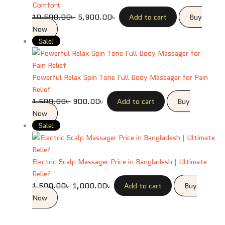
Comfort
10,500.00
৳
5,900.00
৳
Add to cart
Buy
Now
Sale!
Powerful Relax Spin Tone Full Body Massager for Pain
Relief
1,500.00
৳
900.00
৳
Add to cart
Buy
Now
Sale!
Electric Scalp Massager Price in Bangladesh | Ultimate
Relief
1,500.00
৳
1,000.00
৳
Add to cart
Buy
Now