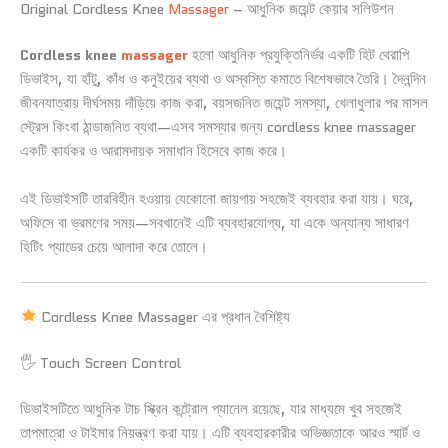
Original Cordless Knee
Massager
– আধুনিক জয়েন্ট কেয়ার সলিউশন
Cordless knee
massager
হলো আধুনিক প্রযুক্তিনির্ভর একটি হিট থেরাপি
ডিভাইস, যা হাঁটু, কাঁধ ও কনুইয়ের ব্যথা ও অস্বস্তি কমাতে বিশেষভাবে তৈরি। দৈনন্দিন
জীবনযাত্রায় দীর্ঘসময় দাঁড়িয়ে কাজ করা, বয়সজনিত জয়েন্ট সমস্যা, খেলাধুলার পর মাসল
স্ট্রেস কিংবা ঠান্ডাজনিত ব্যথা—এসব সমস্যার জন্য cordless knee massager
একটি কার্যকর ও আরামদায়ক সমাধান হিসেবে কাজ করে।
এই ডিভাইসটি তারবিহীন হওয়ায় যেকোনো জায়গায় সহজেই ব্যবহার করা যায়। ঘরে,
অফিসে বা ভ্রমণের সময়—সবখানেই এটি ব্যবহারযোগ্য, যা একে অন্যান্য সাধারণ
হিটিং প্যাডের চেয়ে আলাদা করে তোলে।
Cordless Knee Massager এর প্রধান বৈশিষ্ট্য
🖐️ Touch Screen Control
ডিভাইসটিতে আধুনিক টাচ স্ক্রিন কন্ট্রোল প্যানেল রয়েছে, যার মাধ্যমে খুব সহজেই
তাপমাত্রা ও টাইমার নিয়ন্ত্রণ করা যায়। এটি ব্যবহারকারীর অভিজ্ঞতাকে আরও স্মার্ট ও