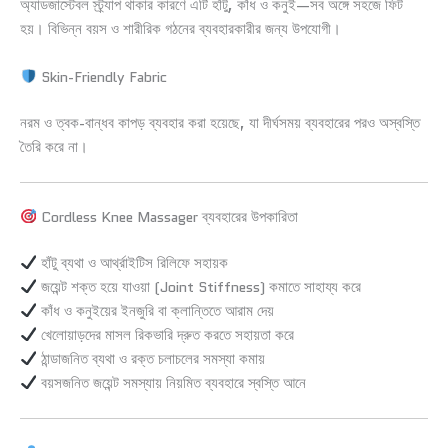
অ্যাডজাস্টেবল স্ট্র্যাপ থাকার কারণে এটি হাঁটু, কাঁধ ও কনুই—সব অঙ্গে সহজে ফিট
হয়। বিভিন্ন বয়স ও শারীরিক গঠনের ব্যবহারকারীর জন্য উপযোগী।
Skin-Friendly Fabric
নরম ও ত্বক-বান্ধব কাপড় ব্যবহার করা হয়েছে, যা দীর্ঘসময় ব্যবহারের পরও অস্বস্তি
তৈরি করে না।
Cordless Knee Massager ব্যবহারের উপকারিতা
হাঁটু ব্যথা ও আর্থ্রাইটিস রিলিফে সহায়ক
জয়েন্ট শক্ত হয়ে যাওয়া (Joint Stiffness) কমাতে সাহায্য করে
কাঁধ ও কনুইয়ের ইনজুরি বা ক্লান্তিতে আরাম দেয়
খেলোয়াড়দের মাসল রিকভারি দ্রুত করতে সহায়তা করে
ঠান্ডাজনিত ব্যথা ও রক্ত চলাচলের সমস্যা কমায়
বয়সজনিত জয়েন্ট সমস্যায় নিয়মিত ব্যবহারে স্বস্তি আনে