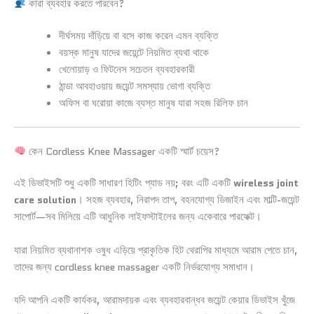
কারা ব্যবহার করতে পারবেন?
দীর্ঘসময় দাঁড়িয়ে বা বসে কাজ করেন এমন ব্যক্তি
বয়স্ক মানুষ যাদের জয়েন্টে নিয়মিত ব্যথা থাকে
খেলোয়াড় ও ফিটনেস সচেতন ব্যবহারকারী
ঠান্ডা আবহাওয়ায় জয়েন্ট সমস্যায় ভোগা ব্যক্তি
অফিস বা ঘরোয়া কাজে ব্যস্ত মানুষ যারা সহজ রিলিফ চান
কেন Cordless Knee Massager একটি স্মার্ট চয়েস?
এই ডিভাইসটি শুধু একটি সাধারণ হিটিং প্যাড নয়; বরং এটি একটি
wireless joint
care solution
। সহজ ব্যবহার, নিরাপদ তাপ, বহনযোগ্য ডিজাইন এবং মাল্টি-জয়েন্ট
সাপোর্ট—সব মিলিয়ে এটি আধুনিক লাইফস্টাইলের জন্য একেবারে পারফেক্ট।
যারা নিয়মিত ব্যথানাশক ওষুধ এড়িয়ে প্রাকৃতিক হিট থেরাপির মাধ্যমে আরাম পেতে চান,
তাদের জন্য cordless knee massager একটি নির্ভরযোগ্য সমাধান।
যদি আপনি একটি কার্যকর, আরামদায়ক এবং ব্যবহারবান্ধব জয়েন্ট কেয়ার ডিভাইস খুঁজে