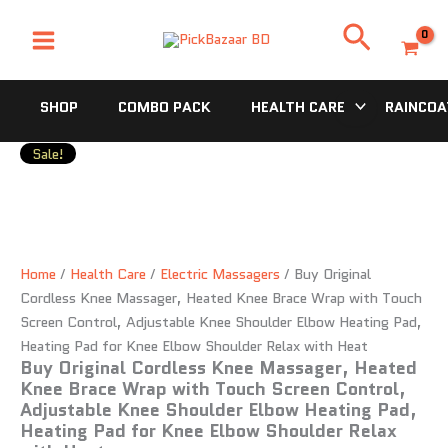
Buy
Skip
Original
Original
Original
Original
Original
Current
Current
Current
Current
Current
Search
Original
to
price
price
price
price
price
price
price
price
price
price
Cordless
content
was:
was:
was:
was:
was:
is:
is:
is:
is:
is:
Knee
4,500.00৳ .
1,500.00৳ .
1,500.00৳ .
2,050.00৳ .
10,500.00৳ .
2,700.00৳ .
900.00৳ .
1,550.00৳ .
1,000.00৳ .
5,900.00৳ .
Massager,
SHOP
COMBO PACK
HEALTH CARE
RAINCOA
Heated
Knee
Brace
Sale!
Wrap
with
Touch
Screen
Control,
Adjustable
Home
/
Health Care
/
Electric Massagers
/ Buy Original
Knee
Cordless Knee Massager, Heated Knee Brace Wrap with Touch
Shoulder
Screen Control, Adjustable Knee Shoulder Elbow Heating Pad,
Elbow
Heating Pad for Knee Elbow Shoulder Relax with Heat
Heating
Buy Original Cordless Knee Massager, Heated
Pad,
Knee Brace Wrap with Touch Screen Control,
Heating
Adjustable Knee Shoulder Elbow Heating Pad,
Pad
Heating Pad for Knee Elbow Shoulder Relax
for