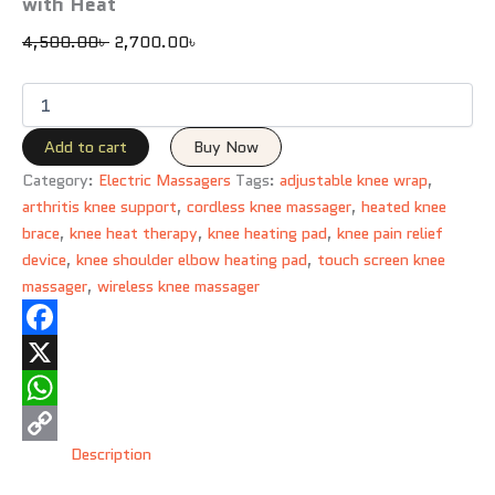
Knee
with Heat
Elbow
4,500.00
৳
2,700.00
৳
Shoulder
Relax
with
Heat
quantity
Add to cart
Buy Now
Category:
Electric Massagers
Tags:
adjustable knee wrap
,
arthritis knee support
,
cordless knee massager
,
heated knee
brace
,
knee heat therapy
,
knee heating pad
,
knee pain relief
device
,
knee shoulder elbow heating pad
,
touch screen knee
massager
,
wireless knee massager
Facebook
X
WhatsApp
Description
Copy
Link