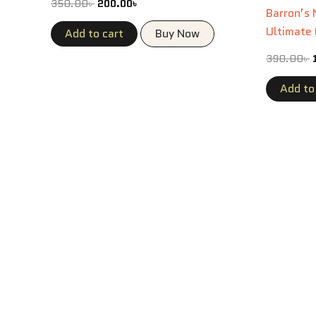
350.00
৳
200.00
৳
Barron’s
Ultimate 
Add to cart
Buy Now
Words
390.00
৳
Add to