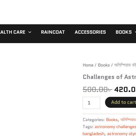
EALTH CARE
RAINCOAT
ACCESSORIES
BOOKS
Challenges
Home
/
Books
/
Origin
অলিম্পিয়াড ব
of
Challenges of As
Astronomy
price
quantity
500.00
৳
420.
was:
500.0
Add to car
Categories:
Books
,
অলিম্পিয়া
Tags:
astronomy challenge
bangladesh
,
astronomy oly