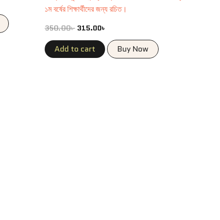
১ম বর্ষের শিক্ষার্থীদের জন্য রচিত।
350.00
৳
315.00
৳
Add to cart
Buy Now