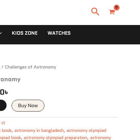
Search
KIDS ZONE
WATCHES
al
ই
/ Challenges of Astronomy
Current
tronomy
price
00
৳
is:
0৳ .
420.00৳ .
t
Buy Now
ড বই
s book
,
astronomy in bangladesh
,
astronomy olympiad
mpiad book
,
astronomy olympiad preparation
,
astronomy