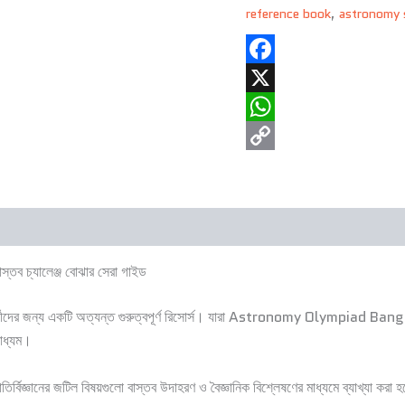
reference book
,
astronomy 
Facebook
X
WhatsApp
Copy
Link
্তব চ্যালেঞ্জ বোঝার সেরা গাইড
িক্ষার্থীদের জন্য একটি অত্যন্ত গুরুত্বপূর্ণ রিসোর্স। যারা Astronomy Olympiad Bang
মাধ্যম।
োতির্বিজ্ঞানের জটিল বিষয়গুলো বাস্তব উদাহরণ ও বৈজ্ঞানিক বিশ্লেষণের মাধ্যমে ব্য