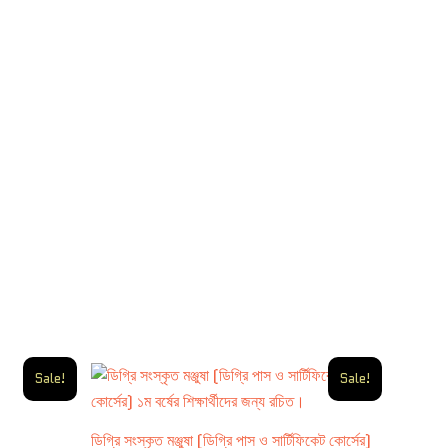
Original
Current
Sale!
Sale!
price
price
was:
is:
350.00৳ .
315.00৳ .
ডিগ্রি সংস্কৃত মঞ্জুষা (ডিগ্রি পাস ও সার্টিফিকেট কোর্সের)