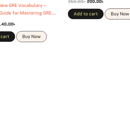
350.00
৳
200.00
৳
 New GRE Vocabulary –
Guide for Mastering GRE
Add to cart
Buy Now
140.00
৳
 cart
Buy Now