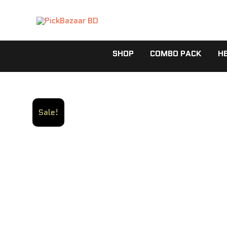
Skip
to
content
SHOP
COMBO PACK
H
Sale!