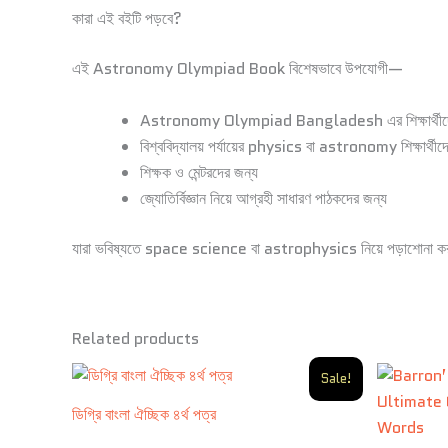
কারা এই বইটি পড়বে?
এই Astronomy Olympiad Book বিশেষভাবে উপযোগী—
Astronomy Olympiad Bangladesh এর শিক্ষার্থীদে
বিশ্ববিদ্যালয় পর্যায়ের physics বা astronomy শিক্ষার্থীদ
শিক্ষক ও মেন্টরদের জন্য
জ্যোতির্বিজ্ঞান নিয়ে আগ্রহী সাধারণ পাঠকদের জন্য
যারা ভবিষ্যতে space science বা astrophysics নিয়ে পড়াশোনা করতে
Related products
Original
Current
Sale!
price
price
was:
is:
ডিগ্রি বাংলা ঐচ্ছিক ৪র্থ পত্র
350.00৳ .
200.00৳ .