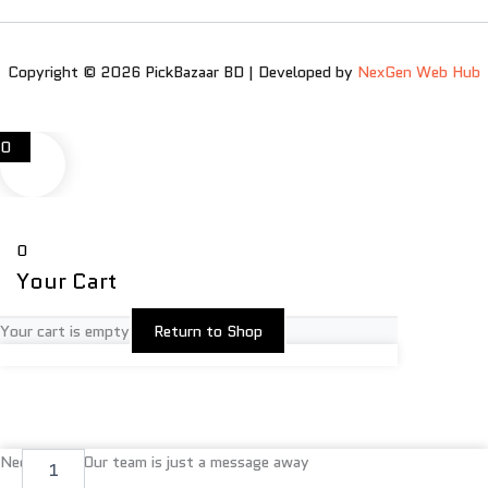
Copyright © 2026 PickBazaar BD | Developed by
NexGen Web Hub
0
0
Your Cart
Your cart is empty
Return to Shop
মুসলিম
Need help? Our team is just a message away
আইনের