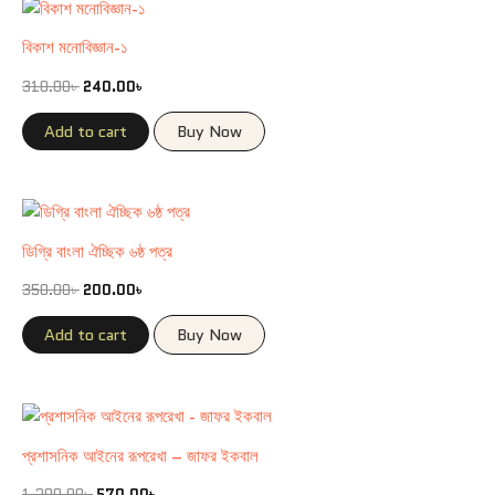
বিকাশ মনোবিজ্ঞান-১
310.00
৳
240.00
৳
Add to cart
Buy Now
ডিগ্রি বাংলা ঐচ্ছিক ৬ষ্ঠ পত্র
350.00
৳
200.00
৳
Add to cart
Buy Now
প্রশাসনিক আইনের রূপরেখা – জাফর ইকবাল
1,200.00
৳
570.00
৳