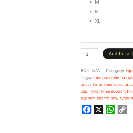
M
S
XL
Add to car
SKU:
N/A
Category:
Inj
Tags:
knee pain relief supp
price
,
tynor knee brace pric
cap
,
tynor knee support hi
support sportif pro
,
tynor 
Faceboo
X
Wh
C
L