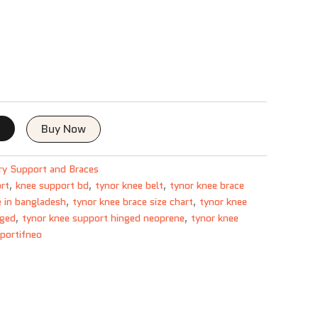
t
Buy Now
ury Support and Braces
ort
,
knee support bd
,
tynor knee belt
,
tynor knee brace
e in bangladesh
,
tynor knee brace size chart
,
tynor knee
nged
,
tynor knee support hinged neoprene
,
tynor knee
sportifneo
k
atsApp
opy
ink