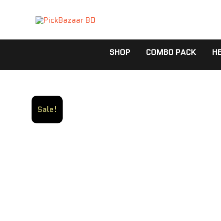
Skip
to
content
SHOP
COMBO PACK
H
Sale!