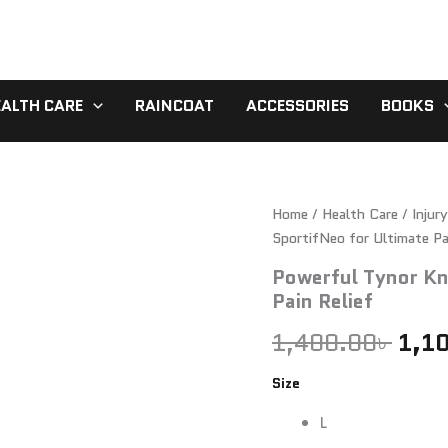
EALTH CARE
RAINCOAT
ACCESSORIES
BOOKS
Powerful
Home
/
Health Care
Orig
/
Injur
Tynor
SportifNeo for Ultimate Pa
Knee
pric
Support
Powerful Tynor Kn
SportifNeo
was
Pain Relief
for
1,40
Ultimate
1,400.00
৳
1,1
Pain
Relief
Size
quantity
L