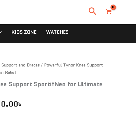
Search
KIDS ZONE
WATCHES
inal
y Support and Braces
Current
/ Powerful Tynor Knee Support
in Relief
e
price
ee Support SportifNeo for Ultimate
:
is:
0.00৳ .
1,100.00৳ .
00.00
৳