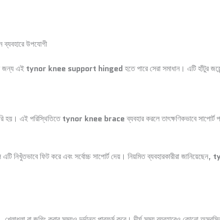
িন ব্যবহারে উপযোগী
ের জন্য এই
tynor knee support hinged
হতে পারে সেরা সমাধান। এটি হাঁটুর জয়
তৈরি হয়। এই পরিস্থিতিতে
tynor knee brace
ব্যবহার করলে তাৎক্ষণিকভাবে সাপোর্ট প
 এটি নিখুঁতভাবে ফিট করে এবং সর্বোচ্চ সাপোর্ট দেয়। নিয়মিত ব্যবহারকারীরা জানিয়েছেন,
t
নয়, খেলাধুলা বা জগিং করার সময়ও দুর্দান্ত পারফর্ম করে। দীর্ঘ সময় ব্যবহারেও কোনো অস্বস্