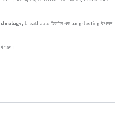
echnology
, breathable ডিজাইন এবং long-lasting উপাদান
া পছন্দ।