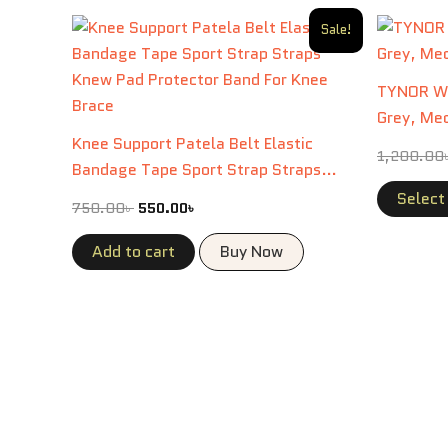
Original
Current
Sale!
price
price
was:
is:
750.00৳ .
550.00৳ .
TYNOR Wr
Grey, Med
Knee Support Patela Belt Elastic
1,200.00
Bandage Tape Sport Strap Straps
Knew Pad Protector Band For Knee
Select
750.00
৳
550.00
৳
Brace One Size
Add to cart
Buy Now