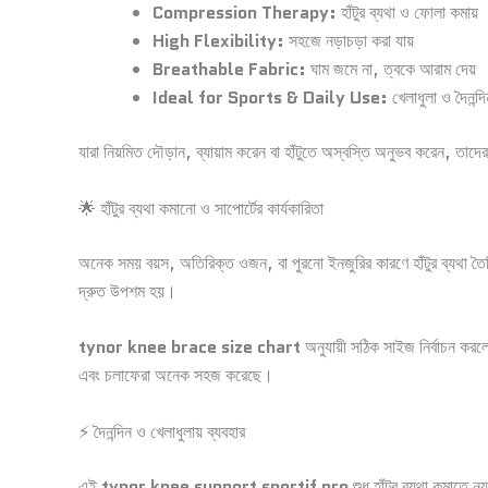
Compression Therapy:
হাঁটুর ব্যথা ও ফোলা কমায়
High Flexibility:
সহজে নড়াচড়া করা যায়
Breathable Fabric:
ঘাম জমে না, ত্বকে আরাম দেয়
Ideal for Sports & Daily Use:
খেলাধুলা ও দৈনন্দ
যারা নিয়মিত দৌড়ান, ব্যায়াম করেন বা হাঁটুতে অস্বস্তি অনুভব করেন, তাদ
🌟 হাঁটুর ব্যথা কমানো ও সাপোর্টের কার্যকারিতা
অনেক সময় বয়স, অতিরিক্ত ওজন, বা পুরনো ইনজুরির কারণে হাঁটুর ব্যথা 
দ্রুত উপশম হয়।
tynor knee brace size chart
অনুযায়ী সঠিক সাইজ নির্বাচন করলে
এবং চলাফেরা অনেক সহজ করেছে।
⚡ দৈনন্দিন ও খেলাধুলায় ব্যবহার
এই
tynor knee support sportif pro
শুধু হাঁটুর ব্যথা কমাতে 