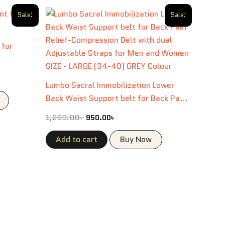
Original
Current
Sale!
Sale!
price
price
was:
is:
1,200.00৳ .
950.00৳ .
 for
Lumbo Sacral Immobilization Lower
Back Waist Support belt for Back Pain
Relief-Compression Belt with dual
1,200.00
৳
950.00
৳
Adjustable Straps for Men and Women
| SIZE – LARGE (34-40)| GREY Colour|
Add to cart
Buy Now