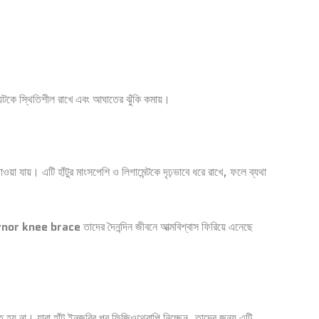
েন্টকে স্থিতিশীল রাখে এবং আঘাতের ঝুঁকি কমায়।
াওয়া যায়। এটি হাঁটুর মাংসপেশি ও লিগামেন্টকে দৃঢ়ভাবে ধরে রাখে, ফলে ব্যথা
ynor knee brace
তাদের দৈনন্দিন জীবনে আত্মবিশ্বাস ফিরিয়ে এনেছে
তি হয় না। যারা হাঁটু ইনজুরির পর ফিজিওথেরাপি নিচ্ছেন, তাদের জন্য এটি