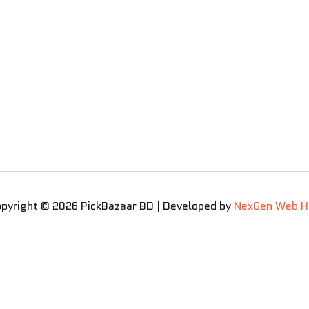
pyright © 2026 PickBazaar BD | Developed by
NexGen Web H
Powerful Tynor Knee Support SportifNeo for 
Pain Relief