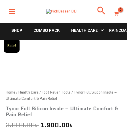
Skip
Search
to
content
SHOP
COMBO PACK
HEALTH CARE
RAINCOA
Tynor
Original
Current
Sale!
Full
price
price
Silicon
Insole
was:
is:
–
Ultimate
3,000.00৳ .
1,900.00৳ .
Comfort
&
Pain
Home
/
Health Care
/
Foot Relief Tools
/ Tynor Full Silicon Insole –
Relief
Ultimate Comfort & Pain Relief
quantity
Tynor Full Silicon Insole – Ultimate Comfort &
Pain Relief
3,000.00
৳
1,900.00
৳