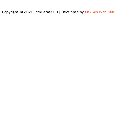
Copyright © 2026 PickBazaar BD | Developed by
NexGen Web Hub
0
0
Your Cart
Your cart is empty
Return to Shop
Need help? Our team is just a message away
Select options