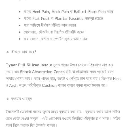
যাদের Heel Pain, Arch Pain বা Ball-of-Foot Pain আছে
যাদের Flat Foot বা Plantar Fasciitis সমস্যা রয়েছে
যারা অফিসে দীর্ঘক্ষণ দাঁড়িয়ে কাজ করেন
খেলোয়াড়, দৌড়বিদ বা নিয়মিত হাঁটাহাঁটি করেন
যারা কেডস, ফর্মাল বা স্পোর্টস জুতায় আরাম চান
🔹 কীভাবে কাজ করে?
Tynor Full Silicon Insole
মূলত পায়ের উপরে চাপকে সঠিকভাবে ভাগ করে
দেয়। এর Shock Absorption Zones হাঁটা বা দৌড়ানোর সময় প্রতিটি ধাপে
আঘাত শোষণ করে। ফলে পায়ের হাড়, জয়েন্ট ও পেশিতে চাপ কমে যায়। বিশেষত Heel
ও Arch অংশে অতিরিক্ত Cushion থাকার কারণে ব্যথা দ্রুত উপশম হয়।
🔹 ব্যবহার ও যত্ন
ইনসোলটি যেকোনো ধরনের জুতার মধ্যে ব্যবহার করা যায়। ব্যবহার করার আগে সাইজ
মেপে কেটে নেওয়া সম্ভব। এটি ওয়াশেবল হওয়ায় নিয়মিত পরিষ্কার রাখা সহজ। সঠিক
যত্ন নিলে অনেক দিন টেকসই থাকবে।