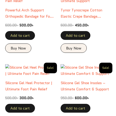
600.00৳ .
500.00৳ .
600.00৳ .
450.00৳ .
Powerful Arch Support
Tynor Tynocrepe Cotton
Orthopedic Bandage for Foot
Elastic Crepe Bandage
Pain Relief
Ultimate Support
600.00
৳
500.00
৳
600.00
৳
450.00
৳
Add to cart
Add to cart
Buy Now
Buy Now
Original
Current
Original
Current
Sale!
Sale!
price
price
price
price
was:
is:
was:
is:
500.00৳ .
300.00৳ .
950.00৳ .
600.00৳ .
Silicone Gel Heel Protector |
Silicone Gel Shoe Insoles –
Ultimate Foot Pain Relief
Ultimate Comfort & Support
500.00
৳
300.00
৳
950.00
৳
600.00
৳
Add to cart
Add to cart