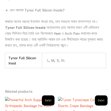
🔹 কেন আলাদা Tynor Full Silicon Insole?
বাজারে অনেক ধরনের ইনসোল পাওয়া যায়, তবে সবগুলো সমান মানসম্পন্ন নয়।
Tynor Full Silicon Insole
অন্যগুলোর চেয়ে আলাদা কারণ এটি মেডিকেল
গ্রেড সিলিকন দিয়ে তৈরি এবং বিশেষভাবে Heel ও Arch Pain কমানোর জন্য
ডিজাইন করা হয়েছে। যারা প্রতিদিন আরাম চান এবং দীর্ঘমেয়াদে পায়ের সুস্থতা বজায়
রাখতে চান, তাদের জন্য এটি একটি নির্ভরযোগ্য পছন্দ।
Tynor Full Silicon
L, M, S, XL
Insol
Related products
Original
Current
Original
Current
Sale!
Sale!
price
price
price
price
was:
is:
was:
is: