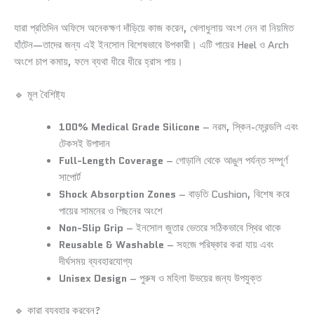
যারা প্রতিদিন অফিসে অনেকক্ষণ দাঁড়িয়ে কাজ করেন, খেলাধুলায় অংশ নেন বা নিয়মিত
হাঁটেন—তাদের জন্য এই ইনসোল বিশেষভাবে উপকারী। এটি পায়ের Heel ও Arch
অংশে চাপ কমায়, ফলে ব্যথা ধীরে ধীরে হ্রাস পায়।
🔹 মূল বৈশিষ্ট্য
100% Medical Grade Silicone
– নরম, স্কিন-ফ্রেন্ডলি এবং
টেকসই উপাদান
Full-Length Coverage
– গোড়ালি থেকে আঙুল পর্যন্ত সম্পূর্ণ
সাপোর্ট
Shock Absorption Zones
– বাড়তি Cushion, বিশেষ করে
পায়ের সামনের ও পিছনের অংশে
Non-Slip Grip
– ইনসোল জুতার ভেতরে সঠিকভাবে স্থির থাকে
Reusable & Washable
– সহজে পরিষ্কার করা যায় এবং
দীর্ঘসময় ব্যবহারযোগ্য
Unisex Design
– পুরুষ ও মহিলা উভয়ের জন্য উপযুক্ত
🔹 কারা ব্যবহার করবেন?