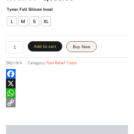
Tynor Full Silicon Insol
L
M
S
XL
Add to cart
Buy Now
SKU:
N/A
Category:
Foot Relief Tools
Facebook
X
WhatsApp
Copy
Link
Description