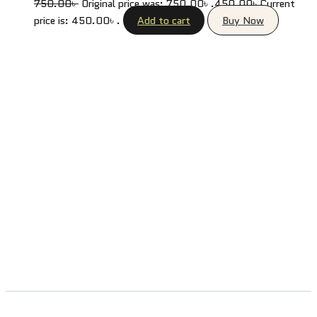
750.00
৳
Original price was: 750.00৳ .
450.00
৳
Current
price is: 450.00৳ .
Add to cart
Buy Now