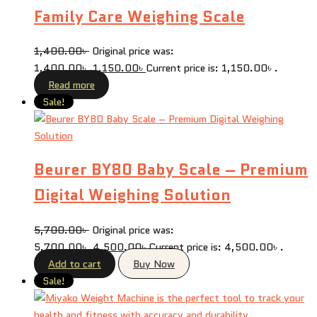
Family Care Weighing Scale
1,400.00
৳
Original price was:
1,400.00৳ .
1,150.00
৳
Current price is: 1,150.00৳ .
Read more
Sale!
Beurer BY80 Baby Scale – Premium
Digital Weighing Solution
5,700.00
৳
Original price was:
5,700.00৳ .
4,500.00
৳
Current price is: 4,500.00৳ .
Add to cart
Buy Now
Sale!