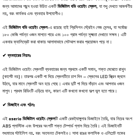
জন্য আমাদের পছন্দ হওয়া উচিত একটি
ডিজিটাল বডি ওয়েইং স্কেল
, যা শুধু দেখতে আকর্ষণীয়
নয়, বরং কার্যকর এবং ব্যবহার উপযোগীও।
এই
ডিজিটাল বডি ওয়েইং স্কেল
-এ রয়েছে হাই প্রিসিশন স্ট্রেইন গেজ সেন্সর, যা সর্বোচ্চ
১৮০ কেজি পর্যন্ত ওজন মাপতে পারে এবং ১০০ গ্রাম পর্যন্ত সূক্ষ্মতা দেখাতে সক্ষম। এটি
একবার ক্যালিব্রেট করা থাকায় আলাদাভাবে সেটআপ করার প্রয়োজন পড়ে না।
✔ ব্যবহারের নিয়ম:
এই ডিজিটাল ওয়েইং স্কেলটি ব্যবহারের জন্য প্রথমে একটি সমান, শক্ত মেঝেতে রাখুন
(কার্পেট নয়)। তারপর একটি পা দিয়ে স্কেলটিতে চাপ দিন – স্কেলের LED স্ক্রিন জ্বলে
উঠবে, যার মানে স্কেলটি অন হয়ে গেছে। এবার দুটি পা দিয়ে দাঁড়ান এবং আপনার ওজন
মাপুন। প্রথম রিডিংটি এড়িয়ে যান, কারণ এটি কখনো কখনো অল্প ভুল হতে পারে।
✔ ডিজাইন এবং গঠন:
এই
oserio ডিজিটাল ওয়েইং স্কেল
টি একটি রেকট্যাঙ্গুলার ডিজাইনে তৈরি, যার নিচের অংশ
ABS প্লাস্টিক এবং উপরের অংশটি শক্ত টেম্পার্ড গ্লাস দিয়ে তৈরি। এই ডিজাইনটি
শুধুমাত্র স্টাইলিশ নয়, বরং অত্যন্ত টেকসইও। সাদা রঙের ক্লাসিক ও এলিগেন্ট লুকের