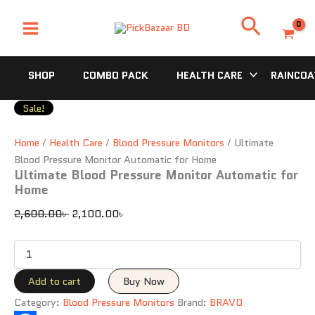
Ultimate
Skip
Original
Current
Search
Blood
to
price
price
Pressure
content
was:
is:
Monitor
2,600.00৳ .
2,100.00৳ .
Automatic
SHOP
COMBO PACK
HEALTH CARE
RAINCOA
for
Home
quantity
Sale!
Home
/
Health Care
/
Blood Pressure Monitors
/ Ultimate
Blood Pressure Monitor Automatic for Home
Ultimate Blood Pressure Monitor Automatic for
Home
2,600.00
৳
2,100.00
৳
Add to cart
Buy Now
Category:
Blood Pressure Monitors
Brand:
BRAVO