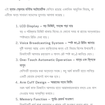
এই
ব্লাড প্রেসার মনিটর অটোমেটিক
মেশিনে রয়েছে একাধিক আধুনিক ফিচার, যা
এটিকে অন্য সাধারণ মডেলের তুলনায় আলাদা করেছে।
LCD Display – বড় ডিজিট, সহজে পড়া যায়
বড় ও পরিষ্কার ডিজিট থাকায় দিনের যে কোনো সময় বা রাতের অন্ধকারেও
স্পষ্টভাবে রিডিং দেখা যায়।
Voice Broadcasting System – স্পষ্ট কণ্ঠে রিডিং জানায়
দৃষ্টি সমস্যা আছে এমন ব্যক্তিদের জন্য এই ফিচার বিশেষ উপযোগী।
ডিভাইসটি আপনার রক্তচাপ ও পালস রেট স্পষ্ট কণ্ঠে জানিয়ে দেবে।
One-Touch Automatic Operation – মাত্র এক ক্লিকে
মাপুন
মেশিনটি ব্যবহার করা অত্যন্ত সহজ। শুধু আর্ম কাফটি হাতে লাগিয়ে
একটি বোতাম চাপলেই মাপ শুরু হবে।
Arm Cuff Design – আরামের সাথে ফিটিং
নরম আর্ম কাফ ডিজাইন আপনার হাতে আরামদায়কভাবে বসবে এবং মাপ
নেওয়ার সময় অস্বস্তি কমাবে।
Memory Function – পূর্বের রেকর্ড সংরক্ষণ
ডিভাইসটি পূর্বে মাপা রক্তচাপ ও পালস রেট সংরক্ষণ করতে পারে, যা