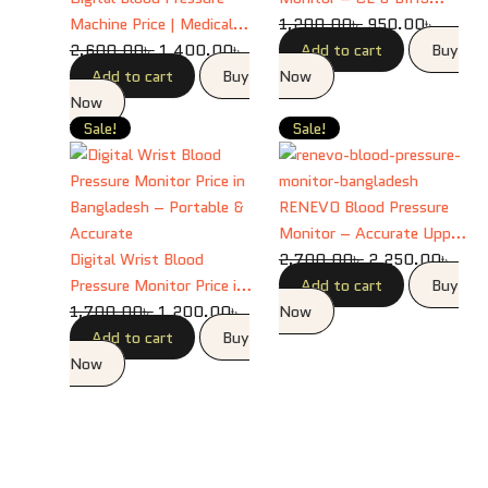
Machine Price | Medical
Approved
1,200.00
৳
950.00
৳
Sphygmomanometer Arm
2,600.00
৳
1,400.00
৳
Add to cart
Buy
BP Monitor
Add to cart
Buy
Now
Now
Original
Current
Original
Curr
Sale!
Sale!
price
price
price
price
was:
is:
was:
is:
1,700.00৳ .
1,200.00৳ .
2,700.00৳ .
2,25
RENEVO Blood Pressure
Monitor – Accurate Upper
Digital Wrist Blood
Arm Blood Pressure
2,700.00
৳
2,250.00
৳
Pressure Monitor Price in
Machine in Bangladesh
Add to cart
Buy
Bangladesh – Portable &
1,700.00
৳
1,200.00
৳
Now
Accurate
Add to cart
Buy
Now