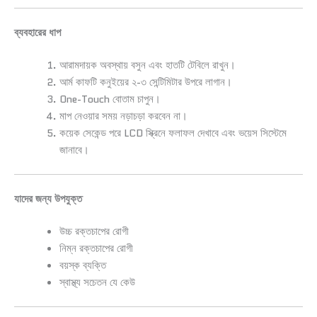
ব্যবহারের ধাপ
আরামদায়ক অবস্থায় বসুন এবং হাতটি টেবিলে রাখুন।
আর্ম কাফটি কনুইয়ের ২-৩ সেন্টিমিটার উপরে লাগান।
One-Touch বোতাম চাপুন।
মাপ নেওয়ার সময় নড়াচড়া করবেন না।
কয়েক সেকেন্ড পরে LCD স্ক্রিনে ফলাফল দেখাবে এবং ভয়েস সিস্টেমে
জানাবে।
যাদের জন্য উপযুক্ত
উচ্চ রক্তচাপের রোগী
নিম্ন রক্তচাপের রোগী
বয়স্ক ব্যক্তি
স্বাস্থ্য সচেতন যে কেউ