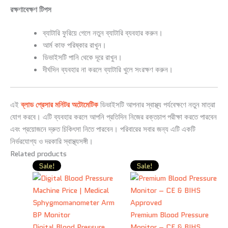
রক্ষণাবেক্ষণ টিপস
ব্যাটারি ফুরিয়ে গেলে নতুন ব্যাটারি ব্যবহার করুন।
আর্ম কাফ পরিষ্কার রাখুন।
ডিভাইসটি পানি থেকে দূরে রাখুন।
দীর্ঘদিন ব্যবহার না করলে ব্যাটারি খুলে সংরক্ষণ করুন।
এই
ব্লাড প্রেসার মনিটর অটোমেটিক
ডিভাইসটি আপনার স্বাস্থ্য পর্যবেক্ষণে নতুন মাত্রা
যোগ করবে। এটি ব্যবহার করলে আপনি প্রতিদিন নিজের রক্তচাপ পরীক্ষা করতে পারবেন
এবং প্রয়োজনে দ্রুত চিকিৎসা নিতে পারবেন। পরিবারের সবার জন্য এটি একটি
নির্ভরযোগ্য ও দরকারি স্বাস্থ্যসঙ্গী।
Related products
Original
Current
Original
Curren
Sale!
Sale!
price
price
price
price
was:
is:
was:
is:
2,600.00৳ .
1,400.00৳ .
1,200.00৳ .
950.00
Premium Blood Pressure
Digital Blood Pressure
Monitor – CE & BIHS