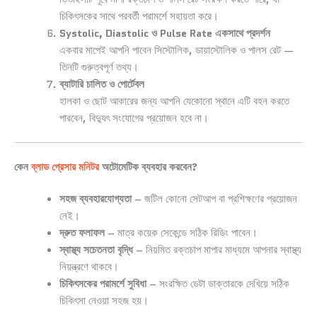
চিকিৎসকের সাথে পরবর্তী পরামর্শে সহায়তা করে।
Systolic, Diastolic ও Pulse Rate একসাথে প্রদর্শন
একবার মাপেই আপনি পাবেন সিস্টোলিক, ডায়াস্টোলিক ও পালস রেট —
তিনটি গুরুত্বপূর্ণ তথ্য।
ব্যাটারি চালিত ও পোর্টেবল
হালকা ও ছোট আকারের জন্য আপনি যেকোনো স্থানে এটি বহন করতে
পারবেন, বিদ্যুৎ সংযোগের প্রয়োজন হবে না।
কেন
ব্লাড প্রেসার মনিটর
অটোমেটিক ব্যবহার করবেন?
সহজ ব্যবহারযোগ্যতা
– জটিল কোনো সেটআপ বা প্রশিক্ষণের প্রয়োজন
নেই।
দ্রুত ফলাফল
– মাত্র কয়েক সেকেন্ডে সঠিক রিডিং পাবেন।
স্বাস্থ্য সচেতনতা বৃদ্ধি
– নিয়মিত রক্তচাপ মাপার মাধ্যমে আপনার স্বাস্থ্য
নিয়ন্ত্রণে থাকবে।
চিকিৎসকের পরামর্শে সুবিধা
– সংরক্ষিত ডেটা ডাক্তারকে দেখিয়ে সঠিক
চিকিৎসা নেওয়া সহজ হয়।