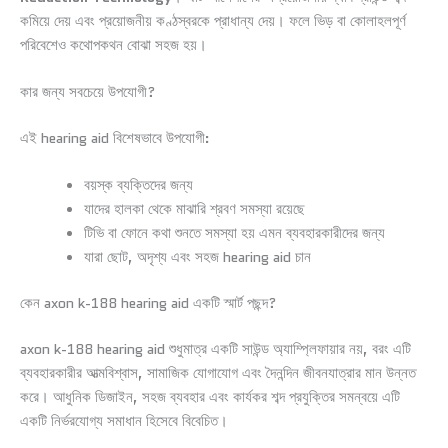
কমিয়ে দেয় এবং প্রয়োজনীয় কণ্ঠস্বরকে প্রাধান্য দেয়। ফলে ভিড় বা কোলাহলপূর্ণ
পরিবেশেও কথোপকথন বোঝা সহজ হয়।
কার জন্য সবচেয়ে উপযোগী?
এই hearing aid বিশেষভাবে উপযোগী:
বয়স্ক ব্যক্তিদের জন্য
যাদের হালকা থেকে মাঝারি শ্রবণ সমস্যা রয়েছে
টিভি বা ফোনে কথা শুনতে সমস্যা হয় এমন ব্যবহারকারীদের জন্য
যারা ছোট, অদৃশ্য এবং সহজ hearing aid চান
কেন axon k-188 hearing aid একটি স্মার্ট পছন্দ?
axon k-188 hearing aid শুধুমাত্র একটি সাউন্ড অ্যাম্প্লিফায়ার নয়, বরং এটি
ব্যবহারকারীর আত্মবিশ্বাস, সামাজিক যোগাযোগ এবং দৈনন্দিন জীবনযাত্রার মান উন্নত
করে। আধুনিক ডিজাইন, সহজ ব্যবহার এবং কার্যকর শব্দ প্রযুক্তির সমন্বয়ে এটি
একটি নির্ভরযোগ্য সমাধান হিসেবে বিবেচিত।