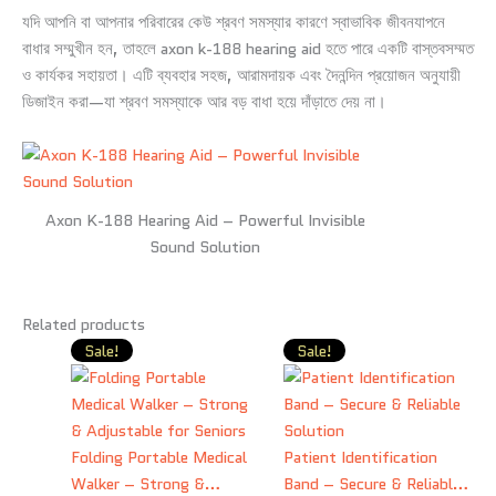
যদি আপনি বা আপনার পরিবারের কেউ শ্রবণ সমস্যার কারণে স্বাভাবিক জীবনযাপনে
বাধার সম্মুখীন হন, তাহলে axon k-188 hearing aid হতে পারে একটি বাস্তবসম্মত
ও কার্যকর সহায়তা। এটি ব্যবহার সহজ, আরামদায়ক এবং দৈনন্দিন প্রয়োজন অনুযায়ী
ডিজাইন করা—যা শ্রবণ সমস্যাকে আর বড় বাধা হয়ে দাঁড়াতে দেয় না।
Axon K-188 Hearing Aid – Powerful Invisible
Sound Solution
Related products
Original
Current
Original
Curr
Sale!
Sale!
price
price
price
price
was:
is:
was:
is:
3,000.00৳ .
2,700.00৳ .
1,200.00৳ .
1,00
Folding Portable Medical
Patient Identification
Walker – Strong &
Band – Secure & Reliable