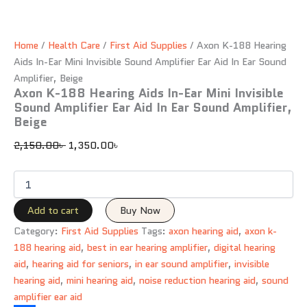
Home
/
Health Care
/
First Aid Supplies
/ Axon K-188 Hearing
Aids In-Ear Mini Invisible Sound Amplifier Ear Aid In Ear Sound
Amplifier, Beige
Axon K-188 Hearing Aids In-Ear Mini Invisible
Sound Amplifier Ear Aid In Ear Sound Amplifier,
Beige
2,150.00
৳
1,350.00
৳
Add to cart
Buy Now
Category:
First Aid Supplies
Tags:
axon hearing aid
,
axon k-
188 hearing aid
,
best in ear hearing amplifier
,
digital hearing
aid
,
hearing aid for seniors
,
in ear sound amplifier
,
invisible
hearing aid
,
mini hearing aid
,
noise reduction hearing aid
,
sound
amplifier ear aid