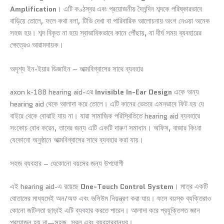
Amplification
। এটি কণ্ঠস্বর এবং প্রয়োজনীয় দৈনন্দিন শব্দকে পরিষ্কারভাবে
বাড়িয়ে তোলে, ফলে কথা বলা, টিভি দেখা বা পারিবারিক আলোচনায় অংশ নেওয়া অনেক
সহজ হয়। শব্দ বিকৃত না হয়ে স্বাভাবিকভাবে কানে পৌঁছায়, যা দীর্ঘ সময় ব্যবহারের
ক্ষেত্রেও আরামদায়ক।
অদৃশ্য ইন-ইয়ার ডিজাইন – আত্মবিশ্বাসের সাথে ব্যবহার
axon k-188 hearing aid-এর
Invisible In-Ear Design
একে অন্য
hearing aid থেকে আলাদা করে তোলে। এটি কানের ভেতরে এমনভাবে ফিট হয় যে
বাইরে থেকে বোঝাই যায় না। যারা সামাজিক পরিস্থিতিতে hearing aid ব্যবহারে
সংকোচ বোধ করেন, তাদের জন্য এটি একটি দারুণ সমাধান। অফিস, বাজার কিংবা
যেকোনো অনুষ্ঠানে আত্মবিশ্বাসের সাথে ব্যবহার করা যায়।
সহজ ব্যবহার – যেকোনো বয়সের জন্য উপযোগী
এই hearing aid-এ রয়েছে
One-Touch Control System
। মাত্র একটি
বোতামের মাধ্যমেই অন/অফ এবং ভলিউম নিয়ন্ত্রণ করা যায়। ফলে বয়স্ক ব্যক্তিরাও
কোনো জটিলতা ছাড়াই এটি ব্যবহার করতে পারেন। আলাদা করে প্রযুক্তিগত জ্ঞান
প্রয়োজন হয় না—সহজ, সরল এবং ব্যবহারবান্ধব।