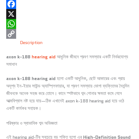
Facebook
X
WhatsApp
Description
Copy
Link
axon k-188
hearing aid
আধুনিক জীবনে শ্রবণ সমস্যার একটি নির্ভরযোগ্য
সমাধান
axon k-188 hearing aid
হলো একটি আধুনিক, ছোট আকারের এবং প্রায়
অদৃশ্য ইন-ইয়ার সাউন্ড অ্যাম্প্লিফায়ার, যা শ্রবণ সমস্যায় ভোগা ব্যক্তিদের দৈনন্দিন
জীবনকে অনেক সহজ করে তোলে। কানে স্পষ্টভাবে শব্দ শোনার ক্ষমতা কমে গেলে
আত্মবিশ্বাস নষ্ট হয়ে যায়—ঠিক এখানেই axon k-188 hearing aid হয়ে ওঠে
একটি কার্যকর সহায়ক।
পরিষ্কার ও স্বাভাবিক শব্দ অভিজ্ঞতা
এই hearing aid-টির সবচেয়ে বড় শক্তি হলো এর
High-Definition Sound