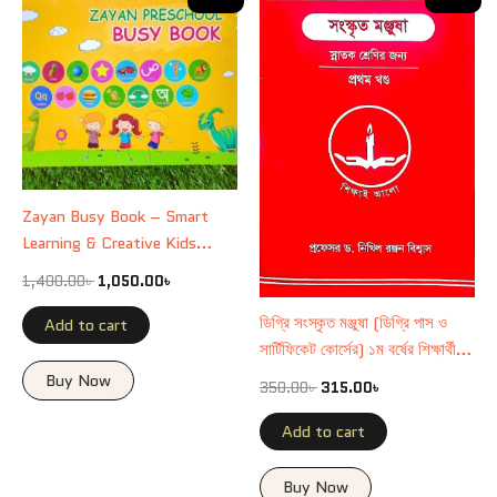
price
price
price
price
was:
is:
was:
is:
1,400.00৳ .
1,050.00৳ .
350.00৳ .
315.00৳ .
Zayan Busy Book – Smart
Learning & Creative Kids
Activity Book
1,400.00
৳
1,050.00
৳
ডিগ্রি সংস্কৃত মঞ্জুষা (ডিগ্রি পাস ও
Add to cart
সার্টিফিকেট কোর্সের) ১ম বর্ষের শিক্ষার্থীদের
জন্য রচিত।
Buy Now
350.00
৳
315.00
৳
Add to cart
Buy Now