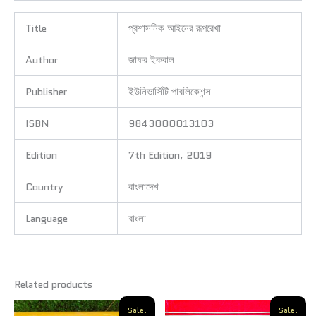
Title
প্রশাসনিক আইনের রূপরেখা
Author
জাফর ইকবাল
Publisher
ইউনিভার্সিটি পাবলিকেশন্স
ISBN
9843000013103
Edition
7th Edition, 2019
Country
বাংলাদেশ
Language
বাংলা
Related products
Original
Current
Original
Current
Sale!
Sale!