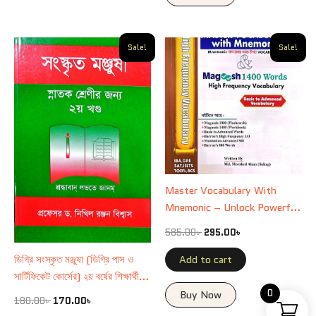
Original
Current
Original
Current
Sale!
Sale!
price
price
price
price
was:
is:
was:
is:
180.00৳ .
170.00৳ .
585.00৳ .
295.00৳ .
Master Vocabulary With
Mnemonic – Unlock Powerful
English Learning Skills
585.00
৳
295.00
৳
ডিগ্রি সংস্কৃত মঞ্জুষা (ডিগ্রি পাস ও
Add to cart
সার্টিফিকেট কোর্সের) ২য় বর্ষের শিক্ষার্থীদের
জন্য রচিত।
0
Buy Now
180.00
৳
170.00
৳