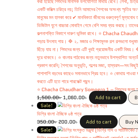
⭐ Chacha Chaudhary Somogro 1 – শিশুদের জন্য স্মার্
1,500.00
৳
1,060.00
৳
Add to cart
B
Sale!
ডিগ্রি বাংলা ঐচ্ছিক ৬ষ্ঠ পত্র
350.00
৳
200.00
৳
Add to cart
Buy 
Sale!