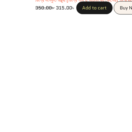
ডিগ্রি সংস্কৃত মঞ্জুষা (ডিগ্রি পাস ও সার্টিফিকেট কোর্সের) ১ম বর্ষে
350.00
৳
315.00
৳
Add to cart
Buy 